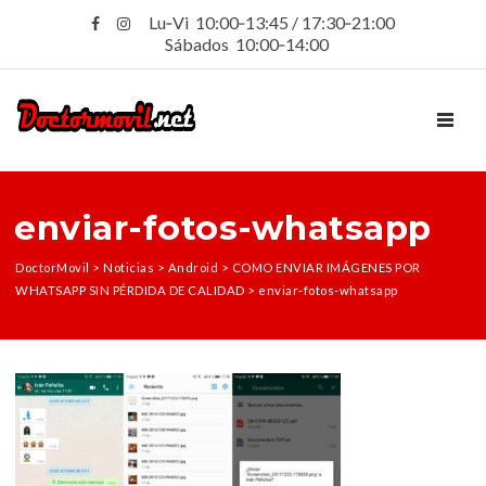
Lu‑Vi 10:00‑13:45 / 17:30‑21:00
Sábados 10:00‑14:00
TOGGL
enviar-fotos-whatsapp
DoctorMovil
>
Noticias
>
Android
>
COMO ENVIAR IMÁGENES POR
WHATSAPP SIN PÉRDIDA DE CALIDAD
>
enviar-fotos-whatsapp