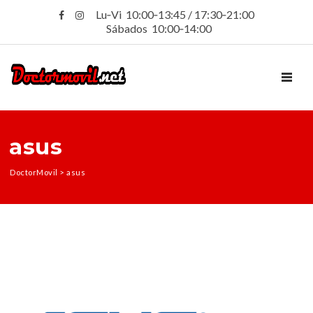
Lu‑Vi 10:00‑13:45 / 17:30‑21:00
Sábados 10:00‑14:00
TOGGL
asus
DoctorMovil
>
asus