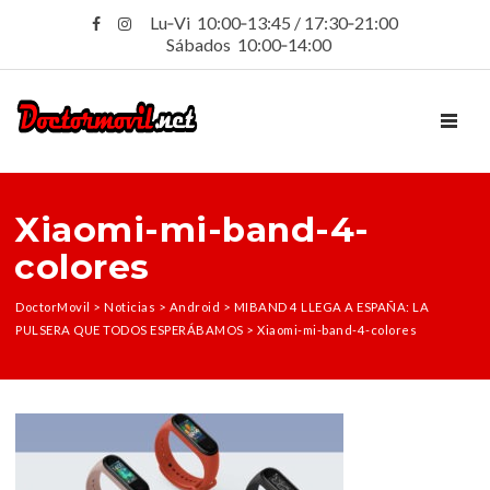
Lu‑Vi 10:00‑13:45 / 17:30‑21:00
Sábados 10:00‑14:00
TOGGL
Xiaomi-mi-band-4-
colores
DoctorMovil
>
Noticias
>
Android
>
MIBAND 4 LLEGA A ESPAÑA: LA
PULSERA QUE TODOS ESPERÁBAMOS
>
Xiaomi-mi-band-4-colores