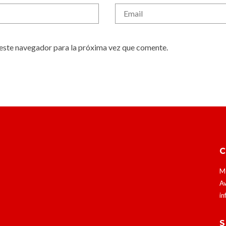
este navegador para la próxima vez que comente.
Mó
Av
in
S