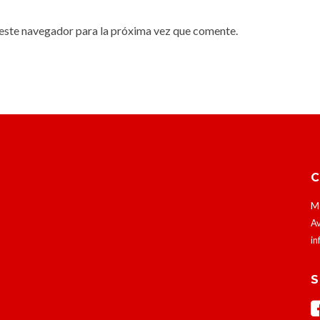
este navegador para la próxima vez que comente.
Mó
Av
in
S