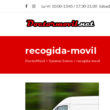
Lu‑Vi 10:00‑13:45 / 17:30‑21:00 Sába
recogida-movil
DoctorMovil
>
Quienes Somos
>
recogida-movil