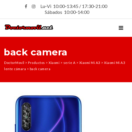
Lu‑Vi 10:00‑13:45 / 17:30‑21:00
Sábados 10:00‑14:00
TOGGL
back camera
DoctorMovil
>
Productos
>
Xiaomi
>
serie A
>
Xiaomi Mi A3
>
Xiaomi Mi A3
lente cámara
>
back camera