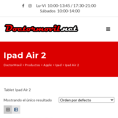
Lu‑Vi 10:00‑13:45 / 17:30‑21:00
Sábados 10:00‑14:00
TOGGL
Ipad Air 2
DoctorMovil
>
Productos
>
Apple
>
Ipad
>
Ipad Air 2
Tablet Ipad Air 2
Mostrando el único resultado