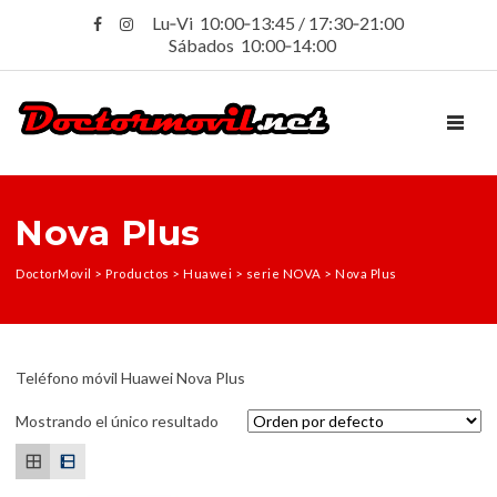
Lu‑Vi 10:00‑13:45 / 17:30‑21:00
Sábados 10:00‑14:00
TOGGL
Nova Plus
DoctorMovil
>
Productos
>
Huawei
>
serie NOVA
>
Nova Plus
Teléfono móvil Huawei Nova Plus
Mostrando el único resultado