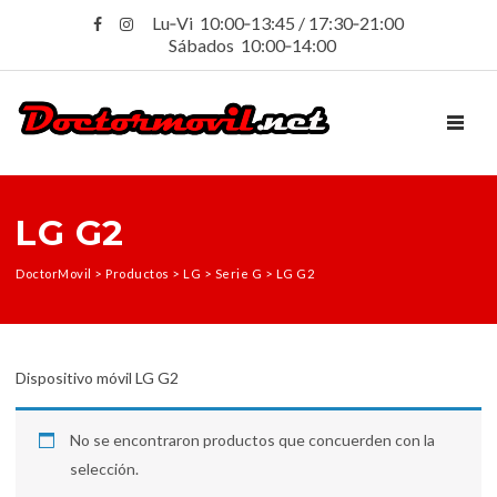
Lu‑Vi 10:00‑13:45 / 17:30‑21:00
Sábados 10:00‑14:00
TOGGL
LG G2
DoctorMovil
>
Productos
>
LG
>
Serie G
>
LG G2
Dispositivo móvil LG G2
No se encontraron productos que concuerden con la
selección.