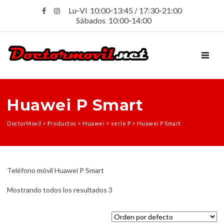
Lu‑Vi 10:00‑13:45 / 17:30‑21:00
Sábados 10:00‑14:00
TOGGL
Huawei P Smart
DoctorMovil
>
Productos
>
Huawei
>
serie P
>
Huawei P Smart
Teléfono móvil Huawei P Smart
Mostrando todos los resultados 3