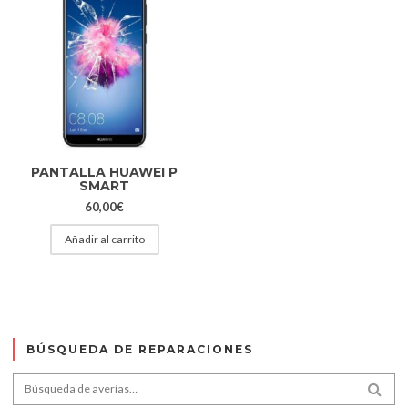
PANTALLA HUAWEI P
SMART
60,00
€
Añadir al carrito
BÚSQUEDA DE REPARACIONES
Search for:
SEA