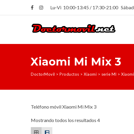
Lu‑Vi 10:00‑13:45 / 17:30‑21:00 Sába
Xiaomi Mi Mix 3
DoctorMovil
>
Productos
>
Xiaomi
>
serie MI
>
Xiaomi
Teléfono móvil Xiaomi Mi Mix 3
Mostrando todos los resultados 4