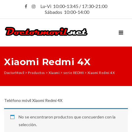
Lu‑Vi 10:00‑13:45 / 17:30‑21:00
Sábados 10:00‑14:00
TOGGL
Xiaomi Redmi 4X
DoctorMovil
>
Productos
>
Xiaomi
>
serie REDMI
>
Xiaomi Redmi 4X
Teléfono móvil Xiaomi Redmi 4X
No se encontraron productos que concuerden con la
selección.