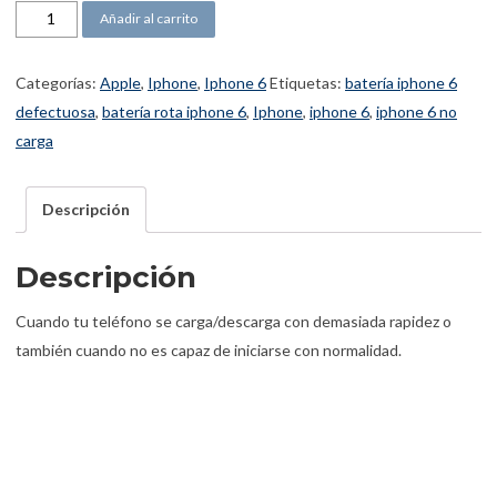
Batería Iphone 6 cantidad
Añadir al carrito
Categorías:
Apple
,
Iphone
,
Iphone 6
Etiquetas:
batería iphone 6
defectuosa
,
batería rota iphone 6
,
Iphone
,
iphone 6
,
iphone 6 no
carga
Descripción
Descripción
Cuando tu teléfono se carga/descarga con demasiada rapidez o
también cuando no es capaz de iniciarse con normalidad.