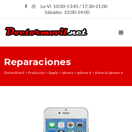
Lu‑Vi 10:00‑13:45 / 17:30‑21:00
Sábados 10:00‑14:00
TOGGL
Reparaciones
DoctorMovil
>
Productos
>
Apple
>
Iphone
>
Iphone 6
>
Batería Iphone 6