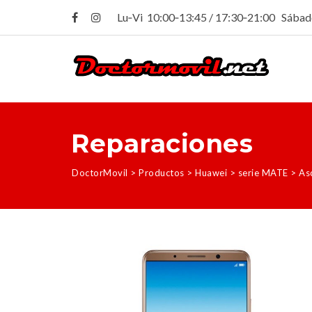
Lu‑Vi 10:00‑13:45 / 17:30‑21:00 Sába
Reparaciones
DoctorMovil
>
Productos
>
Huawei
>
serie MATE
>
As