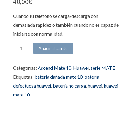
40,00
€
Cuando tu teléfono se carga/descarga con
demasiada rapidez o también cuando no es capaz de
iniciarse con normalidad.
Batería Ascend Mate 10 cantidad
Añadir al carrito
Categorías:
Ascend Mate 10
,
Huawei
,
serie MATE
Etiquetas:
bateria dañada mate 10
,
bateria
defectuosa huawei
,
batería no carga
,
huawei
,
huawei
mate 10