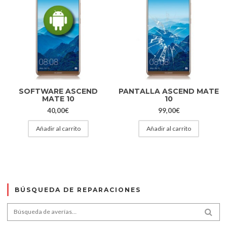
SOFTWARE ASCEND
PANTALLA ASCEND MATE
MATE 10
10
40,00
€
99,00
€
Añadir al carrito
Añadir al carrito
BÚSQUEDA DE REPARACIONES
Search for:
SEA