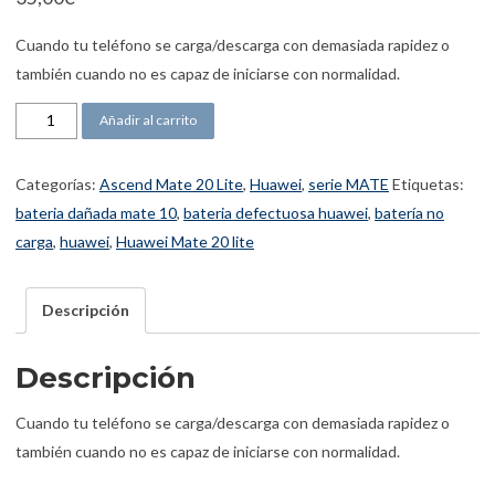
Cuando tu teléfono se carga/descarga con demasiada rapidez o
también cuando no es capaz de iniciarse con normalidad.
Batería Ascend Mate 20 lite cantidad
Añadir al carrito
Categorías:
Ascend Mate 20 Lite
,
Huawei
,
serie MATE
Etiquetas:
bateria dañada mate 10
,
bateria defectuosa huawei
,
batería no
carga
,
huawei
,
Huawei Mate 20 lite
Descripción
Descripción
Cuando tu teléfono se carga/descarga con demasiada rapidez o
también cuando no es capaz de iniciarse con normalidad.