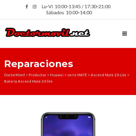
Lu‑Vi 10:00‑13:45 / 17:30‑21:00
Sábados 10:00‑14:00
TOGGL
Reparaciones
DoctorMovil
>
Productos
>
Huawei
>
serie MATE
>
Ascend Mate 20 Lite
>
Batería Ascend Mate 20 lite