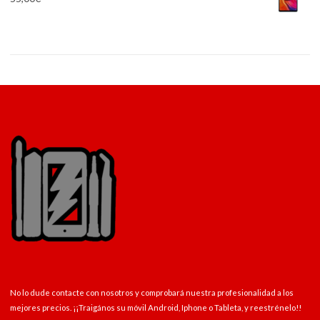
No lo dude contacte con nosotros y comprobará nuestra profesionalidad a los
mejores precios. ¡¡Traigános su móvil Android, Iphone o Tableta, y reestrénelo!!