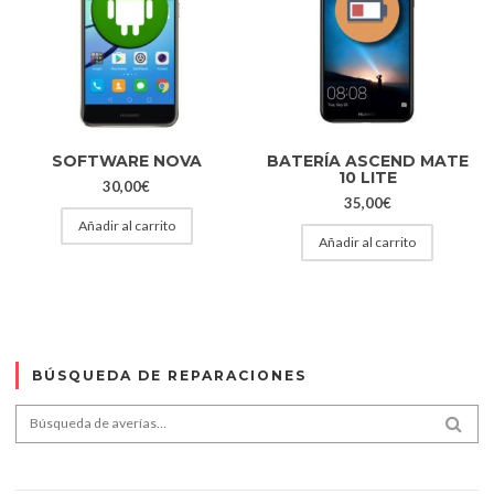
SOFTWARE NOVA
BATERÍA ASCEND MATE
10 LITE
30,00
€
35,00
€
Añadir al carrito
Añadir al carrito
BÚSQUEDA DE REPARACIONES
Search for:
SEA