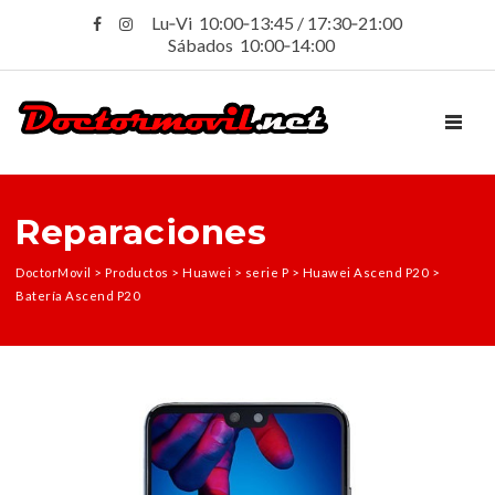
Lu‑Vi 10:00‑13:45 / 17:30‑21:00
Sábados 10:00‑14:00
TOGGL
Reparaciones
DoctorMovil
>
Productos
>
Huawei
>
serie P
>
Huawei Ascend P20
>
Batería Ascend P20