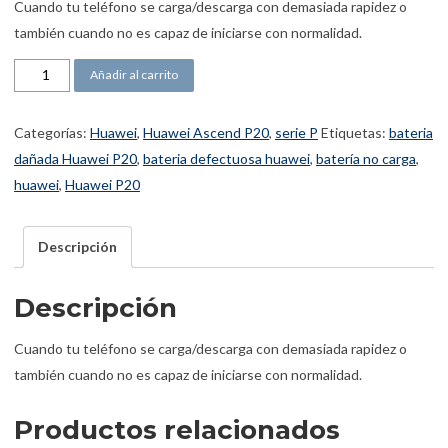
Cuando tu teléfono se carga/descarga con demasiada rapidez o
también cuando no es capaz de iniciarse con normalidad.
Batería Ascend P20 cantidad
Añadir al carrito
Categorías:
Huawei
,
Huawei Ascend P20
,
serie P
Etiquetas:
bateria
dañada Huawei P20
,
bateria defectuosa huawei
,
batería no carga
,
huawei
,
Huawei P20
Descripción
Descripción
Cuando tu teléfono se carga/descarga con demasiada rapidez o
también cuando no es capaz de iniciarse con normalidad.
Productos relacionados