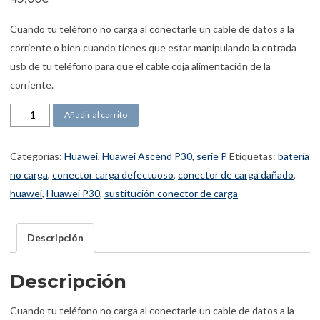
Cuando tu teléfono no carga al conectarle un cable de datos a la
corriente o bien cuando tienes que estar manipulando la entrada
usb de tu teléfono para que el cable coja alimentación de la
corriente.
Conector de carga Ascend P30 cantidad
Añadir al carrito
Categorías:
Huawei
,
Huawei Ascend P30
,
serie P
Etiquetas:
batería
no carga
,
conector carga defectuoso
,
conector de carga dañado
,
huawei
,
Huawei P30
,
sustitución conector de carga
Descripción
Descripción
Cuando tu teléfono no carga al conectarle un cable de datos a la