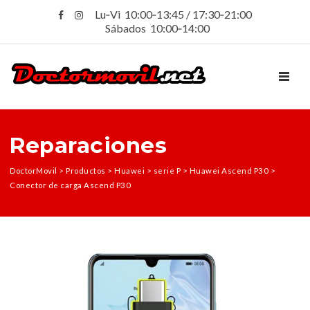
Lu‑Vi 10:00‑13:45 / 17:30‑21:00
Sábados 10:00‑14:00
TOGGL
Reparaciones
DoctorMovil
>
Productos
>
Huawei
>
serie P
>
Huawei Ascend P30
>
Conector de carga Ascend P30