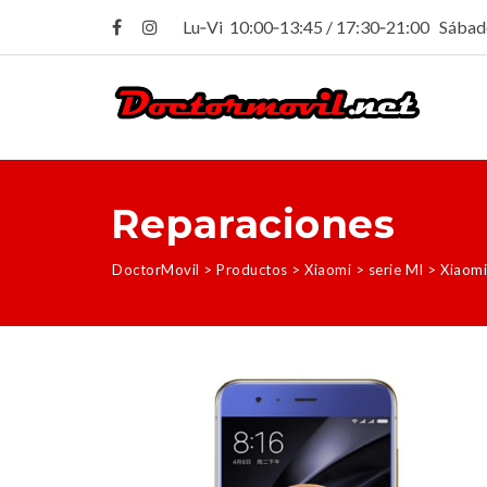
Lu‑Vi 10:00‑13:45 / 17:30‑21:00 Sába
Reparaciones
DoctorMovil
>
Productos
>
Xiaomi
>
serie MI
>
Xiaomi