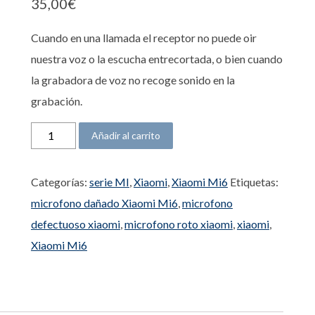
35,00
€
Cuando en una llamada el receptor no puede oir
nuestra voz o la escucha entrecortada, o bien cuando
la grabadora de voz no recoge sonido en la
grabación.
Micrófono Xiaomi Mi6 cantidad
Añadir al carrito
Categorías:
serie MI
,
Xiaomi
,
Xiaomi Mi6
Etiquetas:
microfono dañado Xiaomi Mi6
,
microfono
defectuoso xiaomi
,
microfono roto xiaomi
,
xiaomi
,
Xiaomi Mi6