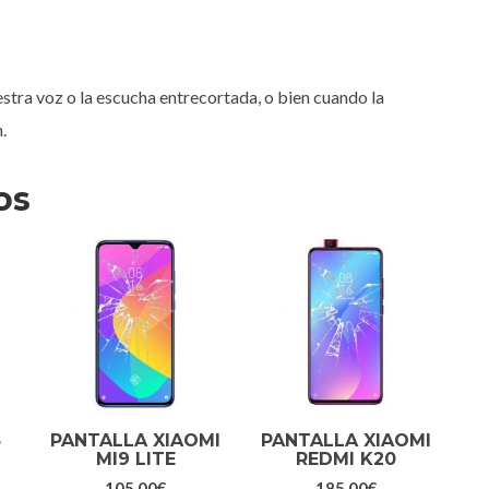
stra voz o la escucha entrecortada, o bien cuando la
.
os
5
PANTALLA XIAOMI
PANTALLA XIAOMI
MI9 LITE
REDMI K20
105,00
€
185,00
€