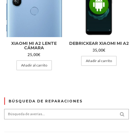
XIAOMI MI A2 LENTE
DEBRICKEAR XIAOMI MI A2
CÁMARA
35,00
€
25,00
€
Añadir al carrito
Añadir al carrito
BÚSQUEDA DE REPARACIONES
Search for:
SEA