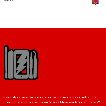
No lo dude contacte con nosotros y comprobará nuestra profesionalidad a los
mejores precios. ¡¡Traigános su móvil Android, Iphone o Tableta, y reestrénelo!!