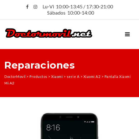
Lu‑Vi 10:00‑13:45 / 17:30‑21:00
Sábados 10:00‑14:00
TOGGL
Reparaciones
DoctorMovil
>
Productos
>
Xiaomi
>
serie A
>
Xiaomi A2
>
Pantalla Xiaomi
Mi A2