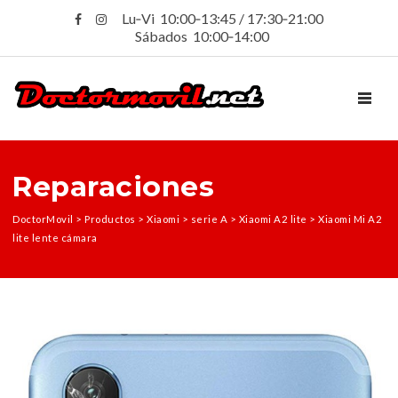
Lu‑Vi 10:00‑13:45 / 17:30‑21:00
Sábados 10:00‑14:00
TOGGL
Reparaciones
DoctorMovil
>
Productos
>
Xiaomi
>
serie A
>
Xiaomi A2 lite
>
Xiaomi Mi A2
lite lente cámara