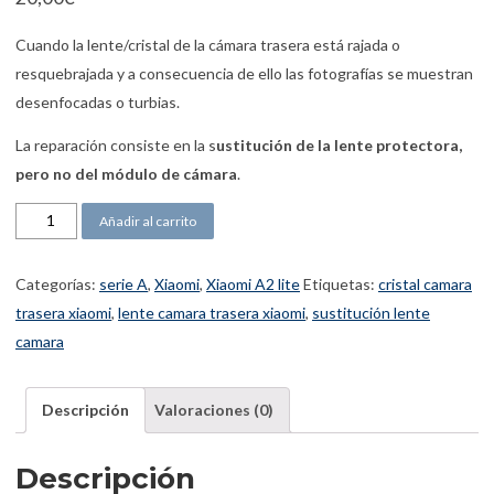
Cuando la lente/cristal de la cámara trasera está rajada o
resquebrajada y a consecuencia de ello las fotografías se muestran
desenfocadas o turbias.
La reparación consiste en la s
ustitución de la lente protectora,
pero no del módulo de cámara
.
Xiaomi Mi A2 lite lente cámara cantidad
Añadir al carrito
Categorías:
serie A
,
Xiaomi
,
Xiaomi A2 lite
Etiquetas:
cristal camara
trasera xiaomi
,
lente camara trasera xiaomi
,
sustitución lente
camara
Descripción
Valoraciones (0)
Descripción