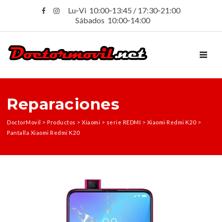
Lu‑Vi 10:00‑13:45 / 17:30‑21:00
Sábados 10:00‑14:00
TOGGL
Reparaciones
DoctorMovil
>
Productos
>
Xiaomi
>
serie REDMI
>
Xiaomi Redmi K20
>
Pantalla Xiaomi Redmi K20