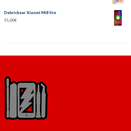
Debrickear Xiaomi Mi8 lite
55,00
€