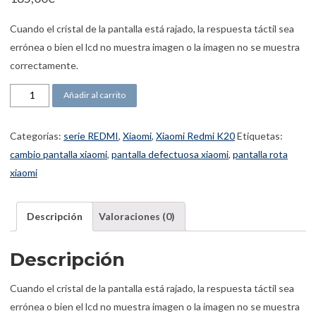
Cuando el cristal de la pantalla está rajado, la respuesta táctil sea
errónea o bien el lcd no muestra imagen o la imagen no se muestra
correctamente.
Pantalla Xiaomi Redmi K20 cantidad
Añadir al carrito
Categorías:
serie REDMI
,
Xiaomi
,
Xiaomi Redmi K20
Etiquetas:
cambio pantalla xiaomi
,
pantalla defectuosa xiaomi
,
pantalla rota
xiaomi
Descripción
Valoraciones (0)
Descripción
Cuando el cristal de la pantalla está rajado, la respuesta táctil sea
errónea o bien el lcd no muestra imagen o la imagen no se muestra