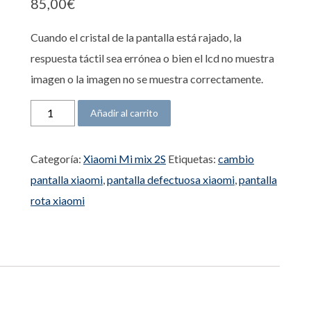
85,00
€
Cuando el cristal de la pantalla está rajado, la
respuesta táctil sea errónea o bien el lcd no muestra
imagen o la imagen no se muestra correctamente.
Pantalla Xiaomi Mi mix 2S cantidad
Añadir al carrito
Categoría:
Xiaomi Mi mix 2S
Etiquetas:
cambio
pantalla xiaomi
,
pantalla defectuosa xiaomi
,
pantalla
rota xiaomi