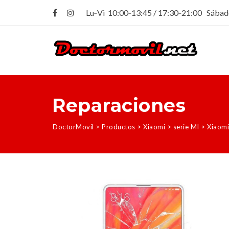
Lu‑Vi 10:00‑13:45 / 17:30‑21:00 Sába
Reparaciones
DoctorMovil
>
Productos
>
Xiaomi
>
serie MI
>
Xiaomi